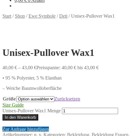
0,00
€
0 Artikel
Start
/
Shop
/
Ewe Symbole
/
Deti
/
Unisex-Pullover Wax1
Unisex-Pullover Wax1
40,00
€
–
43,00
€
Preisspanne: 40,00 € bis 43,00 €
• 95 % Polyester, 5 % Elasthan
– Weiche Baumwolloberfläche
Größe
Zurücksetzen
Size Guide
Unisex-Pullover Wax1 Menge
In den Warenkorb
Zur Anfrage hinzufügen
Artikelnummer:
n. v.
Kategorien:
Bekleidung
,
Bekleidung Frauen
,