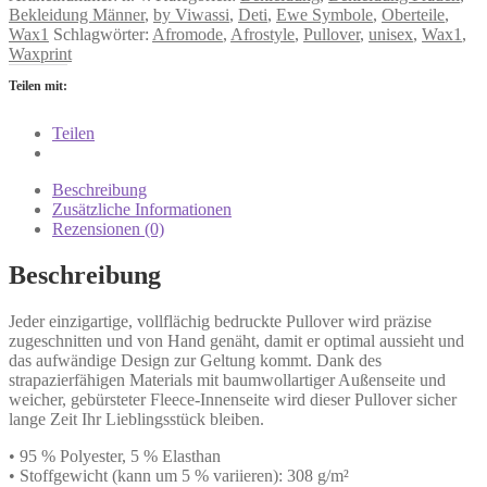
Bekleidung Männer
,
by Viwassi
,
Deti
,
Ewe Symbole
,
Oberteile
,
Wax1
Schlagwörter:
Afromode
,
Afrostyle
,
Pullover
,
unisex
,
Wax1
,
Waxprint
Teilen mit:
Teilen
Beschreibung
Zusätzliche Informationen
Rezensionen (0)
Beschreibung
Jeder einzigartige, vollflächig bedruckte Pullover wird präzise
zugeschnitten und von Hand genäht, damit er optimal aussieht und
das aufwändige Design zur Geltung kommt. Dank des
strapazierfähigen Materials mit baumwollartiger Außenseite und
weicher, gebürsteter Fleece-Innenseite wird dieser Pullover sicher
lange Zeit Ihr Lieblingsstück bleiben.
• 95 % Polyester, 5 % Elasthan
• Stoffgewicht (kann um 5 % variieren): 308 g/m²