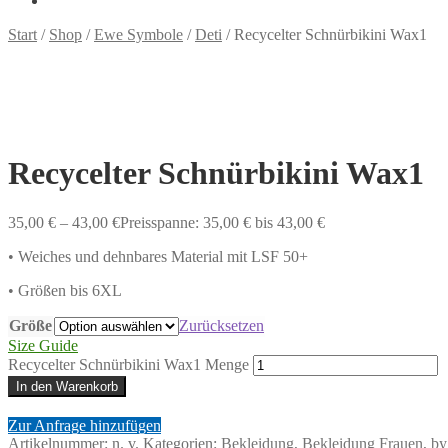
Start
/
Shop
/
Ewe Symbole
/
Deti
/
Recycelter Schnürbikini Wax1
Recycelter Schnürbikini Wax1
35,00
€
–
43,00
€
Preisspanne: 35,00 € bis 43,00 €
• Weiches und dehnbares Material mit LSF 50+
• Größen bis 6XL
Größe
Zurücksetzen
Size Guide
Recycelter Schnürbikini Wax1 Menge
In den Warenkorb
Zur Anfrage hinzufügen
Artikelnummer:
n. v.
Kategorien:
Bekleidung
,
Bekleidung Frauen
,
by