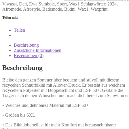
Viwassi
,
Deti
,
Ewe Symbole
,
Sport
,
Wax1
Schlagwörter:
2024
,
Afromode
,
Afrostyle
,
Bademode
,
Bikini
,
Wax1
,
Waxprint
Teilen mit:
Teilen
Beschreibung
Zusätzliche Informationen
Rezensionen (0)
Beschreibung
Bleibe den ganzen Sommer über bequem und stilvoll mit diesem
recycelten Schnürbikini mit Allover-Druck. Er besteht aus weichem
recyceltem Polyester mit Doppelschicht und LSF 50+. Gestalte die
Träger nach deinen Wünschen und mach dich bereit zum Schwimmen
• Weiches und dehnbares Material mit LSF 50+
• Größen bis 6XL
• Das Bikinioberteil ist für mehr Komfort mit herausnehmbarer