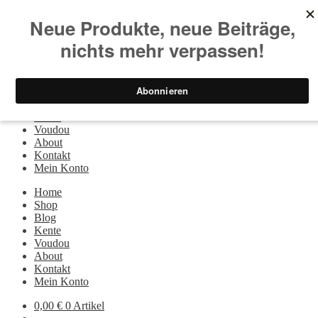
Zur Navigation springen
Zum Inhalt springen
Suchen nach:
Suchen
Menü
Home
Shop
Blog
Kente
Voudou
About
Kontakt
Mein Konto
Home
Shop
Blog
Kente
Voudou
About
Kontakt
Mein Konto
0,00
€
0 Artikel