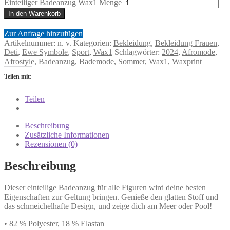
Einteiliger Badeanzug Wax1 Menge
In den Warenkorb
Zur Anfrage hinzufügen
Artikelnummer:
n. v.
Kategorien:
Bekleidung
,
Bekleidung Frauen
,
Deti
,
Ewe Symbole
,
Sport
,
Wax1
Schlagwörter:
2024
,
Afromode
,
Afrostyle
,
Badeanzug
,
Bademode
,
Sommer
,
Wax1
,
Waxprint
Teilen mit:
Teilen
Beschreibung
Zusätzliche Informationen
Rezensionen (0)
Beschreibung
Dieser einteilige Badeanzug für alle Figuren wird deine besten
Eigenschaften zur Geltung bringen. Genieße den glatten Stoff und
das schmeichelhafte Design, und zeige dich am Meer oder Pool!
• 82 % Polyester, 18 % Elastan