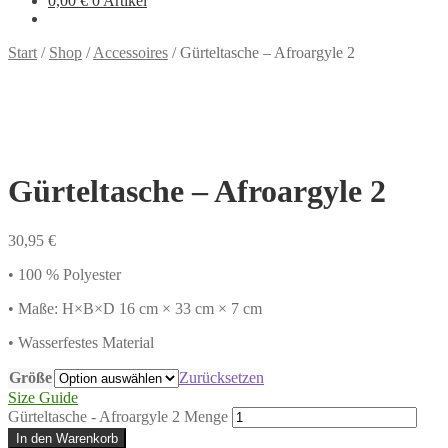
0,00
€
0 Artikel
Start
/
Shop
/
Accessoires
/
Gürteltasche – Afroargyle 2
Gürteltasche – Afroargyle 2
30,95
€
• 100 % Polyester
• Maße: H×B×D 16 cm × 33 cm × 7 cm
• Wasserfestes Material
Größe
Zurücksetzen
Size Guide
Gürteltasche - Afroargyle 2 Menge
In den Warenkorb