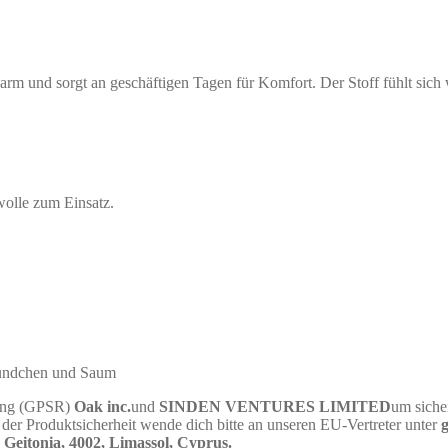
arm und sorgt an geschäftigen Tagen für Komfort. Der Stoff fühlt sic
olle zum Einsatz.
 Bündchen und Saum
nung (GPSR)
Oak inc.
und
SINDEN VENTURES LIMITED
um siche
er Produktsicherheit wende dich bitte an unseren EU-Vertreter unter
eitonia, 4002, Limassol, Cyprus.