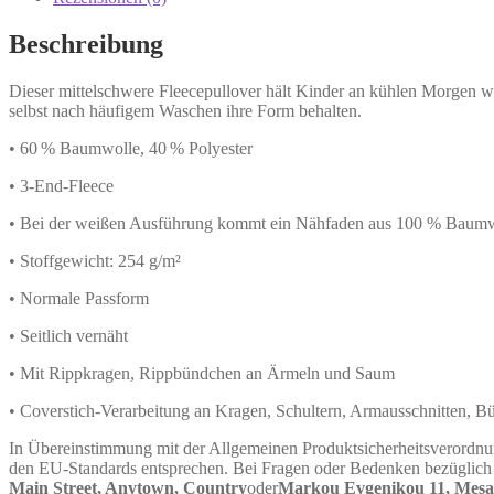
Beschreibung
Dieser mittelschwere Fleecepullover hält Kinder an kühlen Morgen w
selbst nach häufigem Waschen ihre Form behalten.
• 60 % Baumwolle, 40 % Polyester
• 3-End-Fleece
• Bei der weißen Ausführung kommt ein Nähfaden aus 100 % Baumw
• Stoffgewicht: 254 g/m²
• Normale Passform
• Seitlich vernäht
• Mit Rippkragen, Rippbündchen an Ärmeln und Saum
• Coverstich-Verarbeitung an Kragen, Schultern, Armausschnitten,
In Übereinstimmung mit der Allgemeinen Produktsicherheitsverord
den EU-Standards entsprechen. Bei Fragen oder Bedenken bezüglich d
Main Street, Anytown, Country
oder
Markou Evgenikou 11, Mesa G