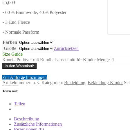
25,00
€
• 60 % Baumwolle, 40 % Polyester
• 3-End-Fleece
• Normale Passform
Farben
Größe
Zurücksetzen
Size Guide
Kauri - Pullover mit Rundhalsausschnitt für Kinder Menge
In den Warenkorb
Zur Anfrage hinzufügen
Artikelnummer:
n. v.
Kategorien:
Bekleidung
,
Bekleidung Kinder
Sc
Teilen mit:
Teilen
Beschreibung
Zusätzliche Informationen
Rezensionen (0)