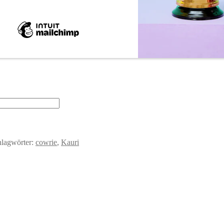
hlagwörter:
cowrie
,
Kauri