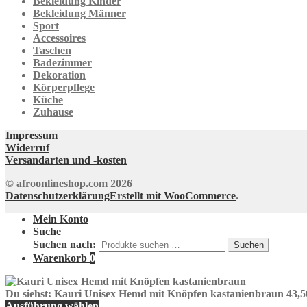
Bekleidung Kinder
Bekleidung Männer
Sport
Accessoires
Taschen
Badezimmer
Dekoration
Körperpflege
Küche
Zuhause
Impressum
Widerruf
Versandarten und -kosten
© afroonlineshop.com 2026
Datenschutzerklärung
Erstellt mit WooCommerce
.
Mein Konto
Suche
Suchen nach:
Suchen
Warenkorb
0
Du siehst:
Kauri Unisex Hemd mit Knöpfen kastanienbraun
43,
Ausführung wählen