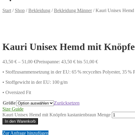
Start
/
Shop
/
Bekleidung
/
Bekleidung Männer
/
Kauri Unisex Hemd 
Kauri Unisex Hemd mit Knöpfe
43,50
€
–
51,00
€
Preisspanne: 43,50 € bis 51,00 €
• Stoffzusammensetzung in der EU: 65 % recyceltes Polyester, 35 % P
• Stoffgewicht in der EU: 100 g/m
• Oversized Fit
Größe
Zurücksetzen
Size Guide
Kauri Unisex Hemd mit Knöpfen kastanienbraun Menge
In den Warenkorb
Zur Anfrage hinzufügen