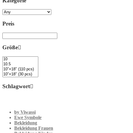
Kategorie
Preis
Größe
Schlagwort
by Viwassi
Ewe Symbole
Bekleidung
Bekleidung Frauen