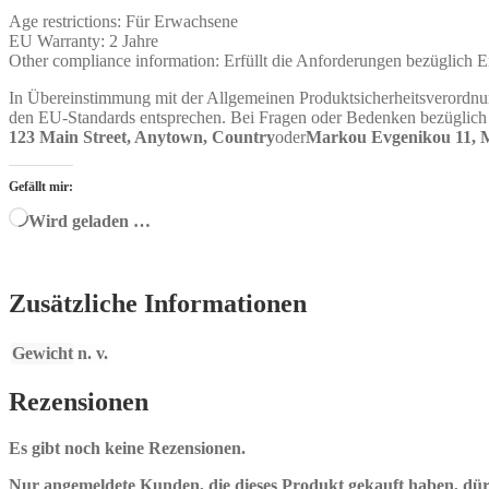
Age restrictions: Für Erwachsene
EU Warranty: 2 Jahre
Other compliance information: Erfüllt die Anforderungen bezüglich 
In Übereinstimmung mit der Allgemeinen Produktsicherheitsverord
den EU-Standards entsprechen. Bei Fragen oder Bedenken bezüglich d
123 Main Street, Anytown, Country
oder
Markou Evgenikou 11, Me
Gefällt mir:
Wird geladen …
Zusätzliche Informationen
Gewicht
n. v.
Rezensionen
Es gibt noch keine Rezensionen.
Nur angemeldete Kunden, die dieses Produkt gekauft haben, dür