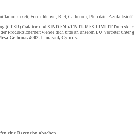
Entflammbarkeit, Formaldehyd, Blei, Cadmium, Phthalate, Azofarbstoff
nung (GPSR)
Oak inc.
und
SINDEN VENTURES LIMITED
um siche
er Produktsicherheit wende dich bitte an unseren EU-Vertreter unter
sa Geitonia, 4002, Limassol, Cyprus.
fen eine Rezension abgeben.