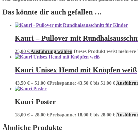
Das könnte dir auch gefallen …
Kauri – Pullover mit Rundhalsausschni
25,00
€
Ausführung wählen
Dieses Produkt weist mehrere 
Kauri Unisex Hemd mit Knöpfen weiß
43,50
€
–
51,00
€
Preisspanne: 43,50 € bis 51,00 €
Ausführu
Kauri Poster
18,00
€
–
28,00
€
Preisspanne: 18,00 € bis 28,00 €
Ausführu
Ähnliche Produkte