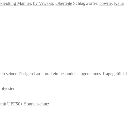
kleidung Männer
,
by Viwassi
,
Oberteile
Schlagwörter:
cowrie
,
Kauri
ch seinen lässigen Look und ein besonders angenehmes Tragegefühl. Dan
olyester
nd, mit UPF50+ Sonnenschutz