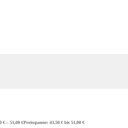
50
€
–
51,00
€
Preisspanne: 43,50 € bis 51,00 €