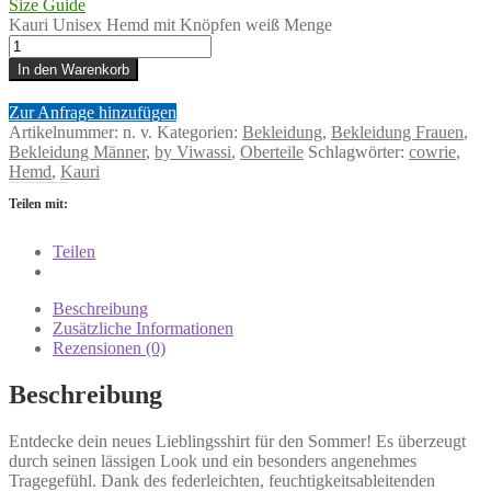
Size Guide
Kauri Unisex Hemd mit Knöpfen weiß Menge
In den Warenkorb
Zur Anfrage hinzufügen
Artikelnummer:
n. v.
Kategorien:
Bekleidung
,
Bekleidung Frauen
,
Bekleidung Männer
,
by Viwassi
,
Oberteile
Schlagwörter:
cowrie
,
Hemd
,
Kauri
Teilen mit:
Teilen
Beschreibung
Zusätzliche Informationen
Rezensionen (0)
Beschreibung
Entdecke dein neues Lieblingsshirt für den Sommer! Es überzeugt
durch seinen lässigen Look und ein besonders angenehmes
Tragegefühl. Dank des federleichten, feuchtigkeitsableitenden