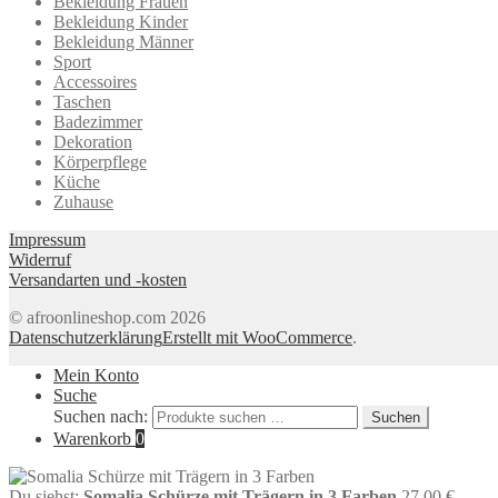
Bekleidung Frauen
Bekleidung Kinder
Bekleidung Männer
Sport
Accessoires
Taschen
Badezimmer
Dekoration
Körperpflege
Küche
Zuhause
Impressum
Widerruf
Versandarten und -kosten
© afroonlineshop.com 2026
Datenschutzerklärung
Erstellt mit WooCommerce
.
Mein Konto
Suche
Suchen nach:
Suchen
Warenkorb
0
Du siehst:
Somalia Schürze mit Trägern in 3 Farben
27,00
€