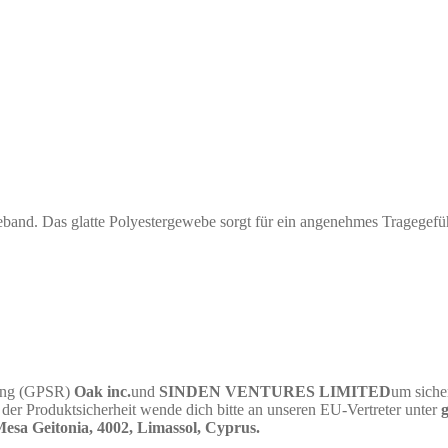
eband. Das glatte Polyestergewebe sorgt für ein angenehmes Tragegef
nung (GPSR)
Oak inc.
und
SINDEN VENTURES LIMITED
um siche
er Produktsicherheit wende dich bitte an unseren EU-Vertreter unter
sa Geitonia, 4002, Limassol, Cyprus.