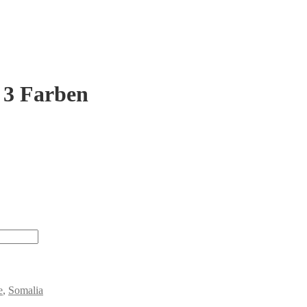
 3 Farben
e
,
Somalia