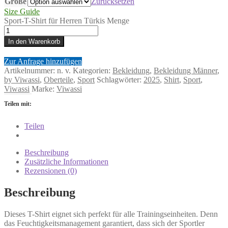
Größe
Zurücksetzen
Size Guide
Sport-T-Shirt für Herren Türkis Menge
In den Warenkorb
Zur Anfrage hinzufügen
Artikelnummer:
n. v.
Kategorien:
Bekleidung
,
Bekleidung Männer
,
by Viwassi
,
Oberteile
,
Sport
Schlagwörter:
2025
,
Shirt
,
Sport
,
Viwassi
Marke:
Viwassi
Teilen mit:
Teilen
Beschreibung
Zusätzliche Informationen
Rezensionen (0)
Beschreibung
Dieses T-Shirt eignet sich perfekt für alle Trainingseinheiten. Denn
das Feuchtigkeitsmanagement garantiert, dass sich der Sportler