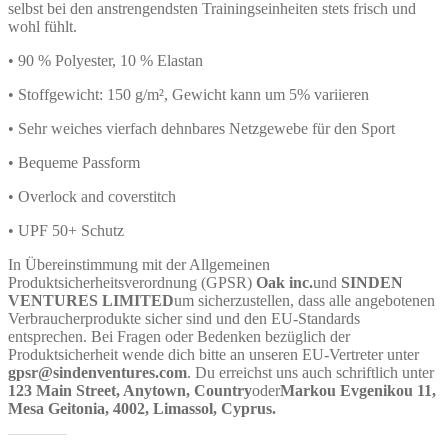
selbst bei den anstrengendsten Trainingseinheiten stets frisch und
wohl fühlt.
• 90 % Polyester, 10 % Elastan
• Stoffgewicht: 150 g/m², Gewicht kann um 5% variieren
• Sehr weiches vierfach dehnbares Netzgewebe für den Sport
• Bequeme Passform
• Overlock and coverstitch
• UPF 50+ Schutz
In Übereinstimmung mit der Allgemeinen
Produktsicherheitsverordnung (GPSR)
Oak inc.
und
SINDEN
VENTURES LIMITED
um sicherzustellen, dass alle angebotenen
Verbraucherprodukte sicher sind und den EU-Standards
entsprechen. Bei Fragen oder Bedenken bezüglich der
Produktsicherheit wende dich bitte an unseren EU-Vertreter unter
gpsr@sindenventures.com
. Du erreichst uns auch schriftlich unter
123 Main Street, Anytown, Country
oder
Markou Evgenikou 11,
Mesa Geitonia, 4002, Limassol, Cyprus.