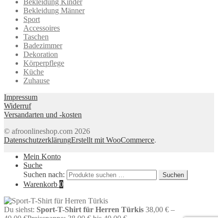
Bekleidung Kinder
Bekleidung Männer
Sport
Accessoires
Taschen
Badezimmer
Dekoration
Körperpflege
Küche
Zuhause
Impressum
Widerruf
Versandarten und -kosten
© afroonlineshop.com 2026
Datenschutzerklärung
Erstellt mit WooCommerce
.
Mein Konto
Suche
Suchen nach:
Suchen
Warenkorb
0
Du siehst:
Sport-T-Shirt für Herren Türkis
38,00
€
–