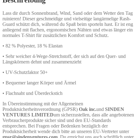
Lass dir durch Sonnenbrand, Wind, Sand oder dem Wetter den Tag
ruinieren! Dieser geschmeidige und vielseitige langärmelige Rash-
Guard schützt dich, während du Spaß beim sporteln hast. Er ist eng
anliegend mit flachen, ergonomischen Nähten und etwas länger ein
normales T-Shirt für zusätzlichen Komfort und Schutz.
• 82 % Polyester, 18 % Elastan
• Sehr weicher 4-Wege-Stretchstoff, der sich auf den Quer- und
Längskörnern dehnt und zusammenzieht
• UV-Schutzfaktor 50+
• Bequemer langer Körper und Ärmel
• Flachnaht und Überdeckstich
In Übereinstimmung mit der Allgemeinen
Produktsicherheitsverordnung (GPSR)
Oak inc.
und
SINDEN
VENTURES LIMITED
um sicherzustellen, dass alle angebotenen
Verbraucherprodukte sicher sind und den EU-Standards
entsprechen. Bei Fragen oder Bedenken bezüglich der
Produktsicherheit wende dich bitte an unseren EU-Vertreter unter
gpsr@sindenventures.com
. Du erreichst uns auch schriftlich unter