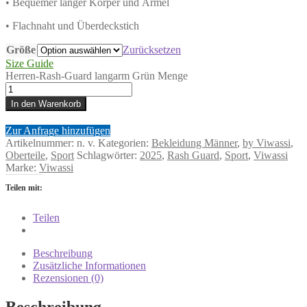
• Bequemer langer Körper und Ärmel
• Flachnaht und Überdeckstich
Größe
Zurücksetzen
Size Guide
Herren-Rash-Guard langarm Grün Menge
In den Warenkorb
Zur Anfrage hinzufügen
Artikelnummer:
n. v.
Kategorien:
Bekleidung Männer
,
by Viwassi
,
Oberteile
,
Sport
Schlagwörter:
2025
,
Rash Guard
,
Sport
,
Viwassi
Marke:
Viwassi
Teilen mit:
Teilen
Beschreibung
Zusätzliche Informationen
Rezensionen (0)
Beschreibung