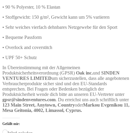
• 90 % Polyester, 10 % Elastan
• Stoffgewicht: 150 g/m², Gewicht kann um 5% variieren
• Sehr weiches vierfach dehnbares Netzgewebe für den Sport
• Bequeme Passform
• Overlock and coverstitch
• UPF 50+ Schutz
In Übereinstimmung mit der Allgemeinen
Produktsicherheitsverordnung (GPSR)
Oak inc.
und
SINDEN
VENTURES LIMITED
um sicherzustellen, dass alle angebotenen
Verbraucherprodukte sicher sind und den EU-Standards
entsprechen. Bei Fragen oder Bedenken bezüglich der
Produktsicherheit wende dich bitte an unseren EU-Vertreter unter
gpsr@sindenventures.com
. Du erreichst uns auch schriftlich unter
123 Main Street, Anytown, Country
oder
Markou Evgenikou 11,
Mesa Geitonia, 4002, Limassol, Cyprus.
Gefällt mir: