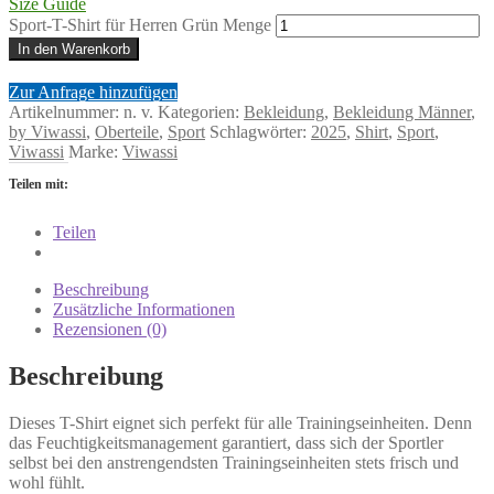
Size Guide
Sport-T-Shirt für Herren Grün Menge
In den Warenkorb
Zur Anfrage hinzufügen
Artikelnummer:
n. v.
Kategorien:
Bekleidung
,
Bekleidung Männer
,
by Viwassi
,
Oberteile
,
Sport
Schlagwörter:
2025
,
Shirt
,
Sport
,
Viwassi
Marke:
Viwassi
Teilen mit:
Teilen
Beschreibung
Zusätzliche Informationen
Rezensionen (0)
Beschreibung
Dieses T-Shirt eignet sich perfekt für alle Trainingseinheiten. Denn
das Feuchtigkeitsmanagement garantiert, dass sich der Sportler
selbst bei den anstrengendsten Trainingseinheiten stets frisch und
wohl fühlt.